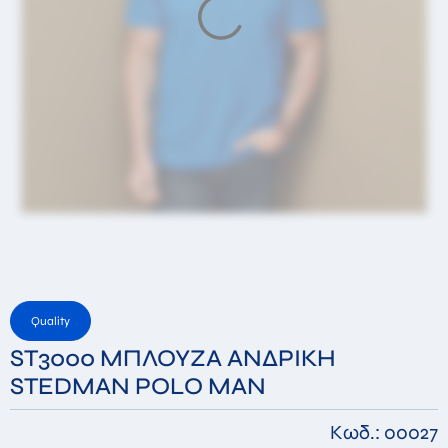
Μήνυμα
Αποστέλλοντας αυτήν την φόρμα αποδέχεστε ότι τα
στοιχεία που συμπληρώσατε θα αποθηκευτούν
στην βάση δεδομένων μας με σκοπό την απάντηση
του αιτήματος σας *
Αποστολή
Quality
ST3000 ΜΠΛΟΥΖΑ ΑΝΔΡΙΚΗ
STEDMAN POLO MAN
Κωδ.: 00027