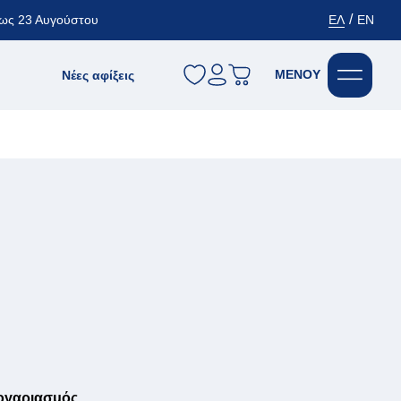
/
 έως 23 Αυγούστου
ΕΛ
EN
wishlist
MENOY
Νέες αφίξεις
ογαριασμός