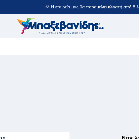
🌞 Η εταιρεία μας θα παραμείνει κλειστή από 8
ση
Νέος λ