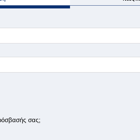
ι
ρόσβασής σας;