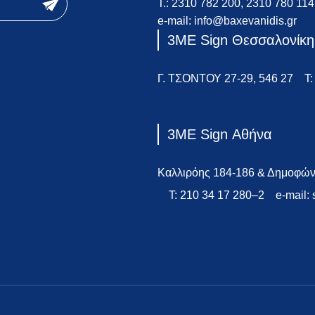
Τ.:
2310 782 200
,
2310 780 114
e-mail:
info@baxevanidis.gr
3ME Sign Θεσσαλονίκη
Γ. ΤΣΟΝΤΟΥ 27-29, 546 27
T
3ME Sign Αθήνα
Καλλιρόης 184-186 & Δημοφών
T:
210 34 17 280
–
2
e-mail: