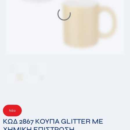
Μήνυμα
Αποστέλλοντας αυτήν την φόρμα αποδέχεστε ότι τα
στοιχεία που συμπληρώσατε θα αποθηκευτούν
στην βάση δεδομένων μας με σκοπό την απάντηση
του αιτήματος σας *
Αποστολή
Νέο
ΚΩΔ 2867 ΚΟΥΠΑ GLITTER ΜΕ
ΧΗΜΙΚΗ ΕΠΙΣΤΡΩΣΗ