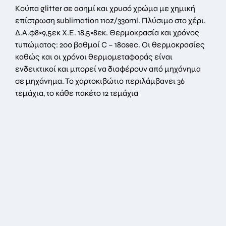
Κούπα glitter σε ασημί και χρυσό χρώμα με χημική
επίστρωση sublimation 11oz/330ml. Πλύσιμο στο χέρι.
Δ.Α.φ8×9,5εκ Χ.Ε. 18,5×8εκ. Θερμοκρασία και χρόνος
τυπώματος: 200 βαθμοί C – 180sec. Οι θερμοκρασίες
καθώς και οι χρόνοι θερμομεταφοράς είναι
ενδεικτικοί και μπορεί να διαφέρουν από μηχάνημα
σε μηχάνημα. Το χαρτοκιβώτιο περιλάμβανει 36
τεμάχια, το κάθε πακέτο 12 τεμάχια